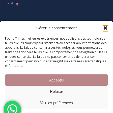
Blog
CONTACT
Gérer le consentement
+34 645 69 47 62
Pour offrir les meilleures expériences, nous utilisons des technologies
telles que les cookies pour stocker et/ou accéder aux informations des
appareils. Le fait de consentir à ces technologies nous permettra de
Rue Camille Cabana
traiter des données telles que le comportement de navigation ou les ID
Marrakech 40000
uniques sur ce site. Le fait de ne pas consentir ou de retirer son
consentement peut avoir un effet négatif sur certaines caractéristiques
et fonctions.
Accepter
Refuser
Copyright 2021 | Tous droits réservés
|
SitePro Création
Voir les préférences
Facebook
Instagram
LinkedIn