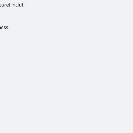
rel inclut :
ness.